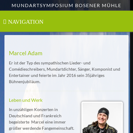
Zum
MUNDARTSYMPOSIUM BOSENER MÜHLE
Hauptinhalt
springen
NAVIGATION
Toggle
navigation
Marcel Adam
Er ist der Typ des sympathischen Lieder- und
Comédieschreibers, Mundartdichter, Sänger, Komponist und
Entertainer und feierte im Jahr 2016 sein 35jähriges
Bühnenjubiläum.
Leben und Werk
In unzähligen Konzerten in
Deutschland und Frankreich
begeisterte Marcel eine immer
größer werdende Fangemeinschaft.