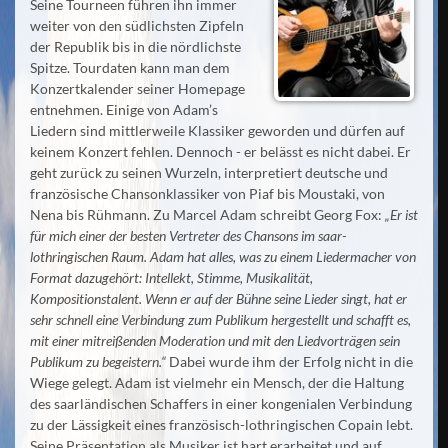
Seine Tourneen führen ihn immer
weiter von den südlichsten Zipfeln
der Republik bis in die nördlichste
Spitze. Tourdaten kann man dem
Konzertkalender seiner Homepage
entnehmen. Einige von Adam’s
Liedern sind mittlerweile Klassiker geworden und dürfen auf
keinem Konzert fehlen. Dennoch - er belässt es nicht dabei. Er
geht zurück zu seinen Wurzeln, interpretiert deutsche und
französische Chansonklassiker von Piaf bis Moustaki, von
Nena bis Rühmann. Zu Marcel Adam schreibt Georg Fox:
„Er ist
für mich einer der besten Vertreter des Chansons im saar-
lothringischen Raum. Adam hat alles, was zu einem Liedermacher von
Format dazugehört: Intellekt, Stimme, Musikalität,
Kompositionstalent. Wenn er auf der Bühne seine Lieder singt, hat er
sehr schnell eine Verbindung zum Publikum hergestellt und schafft es,
mit einer mitreißenden Moderation und mit den Liedvorträgen sein
Publikum zu begeistern.“
Dabei wurde ihm der Erfolg nicht in die
Wiege gelegt. Adam ist vielmehr ein Mensch, der die Haltung
des saarländischen Schaffers in einer kongenialen Verbindung
zu der Lässigkeit eines französisch-lothringischen Copain lebt.
Seine Präsentation als Musiker ist hart erarbeitet und auf