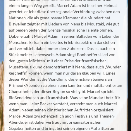
einem langen Weg gereift. Marcel Adam ist in seiner Heimat
geerdet, er lebt diese überregionale Verbindung zwischen den
Nationen, die als gemeinsame Klammer die Mundart hat.
Bisweilen zeigt er mit Liedern von Nena bis Moustaki, wie gut
auf beiden Seiten der Grenze musikalische Talente blühen.
Dabei erzählt Marcel Adam in seinen Balladen vom Leben der
Menschen. Er kann ein breites Erlebnisspektrum darstellen
und vermittelt dabei immer den Zuhörern: Das ist auch ein
Stück meiner Lebenswelt. Adam singt Bonhoeffers Lied von
den „guten Mächten“ mit einer Prise der französischer
Musettemusik und demonstriert mit Nena, dass auch „Wunder
gescheh’n“ können, wenn man nur daran glauben will. Eines
dieser Wunder ist die Wandlung des einstigen Sängers an
Primeur-Abenden zu einem anerkannten und multitalentierten
Chansonnier, der dieser Region so viel gibt. Marcel spricht
fließend deutsch und französisch. Was seine Mundart betrifft:
wenn man Heinz Becker versteht, versteht man auch Marcel
Adam. Neben seinen künstlerischen Auftritten organisiert
Marcel Adam zwischenzeitlich auch Festivals und Themen-
Abende, er ist daher vertraut mit organisatorischen
Gegebenheiten und bringt bei seinen eigenen Auftritten am