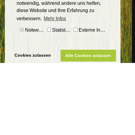
notwendig, während andere uns helfen,
diese Website und Ihre Erfahrung zu
verbessern.
Mehr Infos
Notwendig
Statistiken
Externe Inhalte
Cookies zulassen
Alle Cookies zulassen
Sankt Wendeler Land Touristik
Eigenbetrieb Touristik & Freizeit Sankt Wendeler Land
Am Seehafen 1
66625 Nohfelden-Bosen
Telefon 06851 801-8000
tourist-info@bostalsee.de
www.sankt-wendeler-land.de
Datenschutz