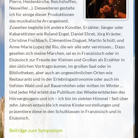
Pierre, Heidenkirche, Reichshoffen,
Neuwiller…). Desweiteren gestalte
ich für einige dieser Produktionen
das musikalische Arrangement.
Zuweilen begleite ich andere Künstler, Erzähler, Sänger oder
Kabarettisten wie Roland Engel, Daniel Ehret, Jörg Kräuter,
Christine Fischbach, Clémentine Duguet, Martin Schütt, und
Anne-Marie Lopez del Rio, die wir alle sehr vermissen… Dazu
gesellen sich meine Märchen, sei es in Französisch oder in
Elsässisch zur Freude der Kleinen und Großen als Erzähler in
den üblichen Vortragsräumen, im großen Saal oder in
Bibliotheken, aber auch an ungewöhnlichen Orten wie
Restaurants und in der Erlebnisgastronomie oder auch im
tiefsten Wald und auf Bauernhöfen oder mitten im Winter…
Und jedes Mal erlebt das Publikum das Wiederentdecken des
Hörvergnügens und ich – ich bin im siebten Himmel ! Seit über
zehn Jahren entwickle ich meine Kindervorstellungen und
präsentiere diese in den Schulklassen in Französisch und in
Elsässisch.
Beiträge zum Symposium