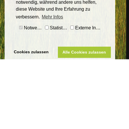
notwendig, während andere uns helfen,
diese Website und Ihre Erfahrung zu
verbessern.
Mehr Infos
Notwendig
Statistiken
Externe Inhalte
Cookies zulassen
Alle Cookies zulassen
Sankt Wendeler Land Touristik
Eigenbetrieb Touristik & Freizeit Sankt Wendeler Land
Am Seehafen 1
66625 Nohfelden-Bosen
Telefon 06851 801-8000
tourist-info@bostalsee.de
www.sankt-wendeler-land.de
Datenschutz