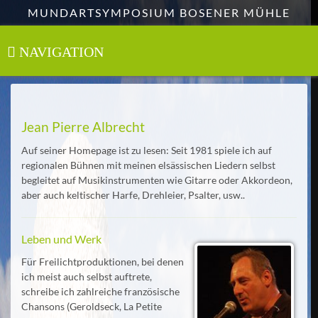
Zum
MUNDARTSYMPOSIUM BOSENER MÜHLE
Hauptinhalt
springen
NAVIGATION
Toggle
navigation
Jean Pierre Albrecht
Auf seiner Homepage ist zu lesen: Seit 1981 spiele ich auf
regionalen Bühnen mit meinen elsässischen Liedern selbst
begleitet auf Musikinstrumenten wie Gitarre oder Akkordeon,
aber auch keltischer Harfe, Drehleier, Psalter, usw..
Leben und Werk
Für Freilichtproduktionen, bei denen
ich meist auch selbst auftrete,
schreibe ich zahlreiche französische
Chansons (Geroldseck, La Petite