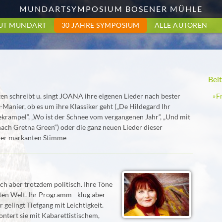
MUNDARTSYMPOSIUM BOSENER MÜHLE
UT MUNDART
30 JAHRE SYMPOSIUM
ALLE AUTOREN
Bei
F
ten schreibt u. singt JOANA ihre eigenen Lieder nach bester
-Manier, ob es um ihre Klassiker geht („De Hildegard Ihr
ekrampel“, „Wo ist der Schnee vom vergangenen Jahr“, „Und mit
 nach Gretna Green“) oder die ganz neuen Lieder dieser
 der markanten Stimme
k
sch aber trotzdem politisch. Ihre Töne
auten Welt. Ihr Programm - klug aber
hr gelingt Tiefgang mit Leichtigkeit.
ontert sie mit Kabarettistischem,