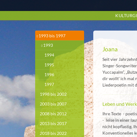
Zum
Hauptinhalt
KULTURG
springen
1993 bis 1997
1993
Joana
1994
Seit vier Jahrzehn
1995
Singer-Songwriter
Yuccapalm“, „Butz
1996
dir wollt’ ich mal
1997
Liederpoetin mit
1998 bis 2002
Leben und Wer
2003 bis 2007
Ihre Texte - poeti
2008 bis 2012
- leise in einer l
2013 bis 2017
nicht kopflastig. I
Konventionelles k
2018 bis 2022