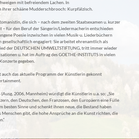
hweigen mit befreiendem Lachen. In
n ihrer schääne Mudderschbrooch: Kurpfälzisch.
omanistin, die sich – nach dem zweiten Staatsexamen u. kurzer
st – für den Beruf der Sängerin/Liedermacherin entschieden
sungene Poesie inzwischen in vielen Musik-u. Liederbüchern
h gesellschaftlich engagiert: Sie arbeitet ehrenamtlich als
lied der DEUTSCHEN UMWELTSTIFTUNG, tritt immer wieder
nisationen u. hat im Auftrag des GOETHE-INSTITUTS in vielen
Konzerte gegeben.
 auch das aktuelle Programm der Künstlerin gekonnt
ertainment.
sg. 2006, Mannheim) würdigt die Künstlerin u.a. so: „Sie
lzern, den Deutschen, den Franzosen, den Europäern eine Fülle
im besten Sinne und schenkt ihnen neue, die Bestand haben
s Menschen gibt, die hohe Ansprüche an die Kunst richten, die
n.“