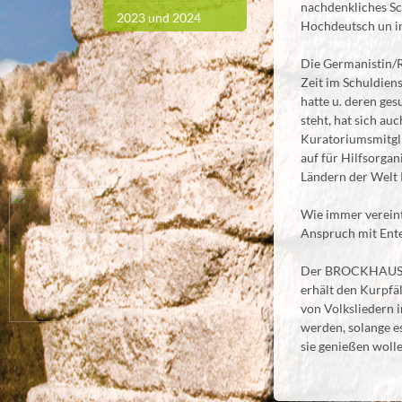
nachdenkliches Sc
2023 und 2024
Hochdeutsch un i
Die Germanistin/R
Zeit im Schuldien
hatte u. deren ge
steht, hat sich auc
Kuratoriumsmitg
auf für Hilfsorga
Ländern der Welt 
Wie immer vereint
Anspruch mit Ent
Der BROCKHAUS (Au
erhält den Kurpfä
von Volksliedern 
werden, solange e
sie genießen wolle