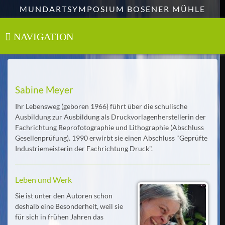
Zum
MUNDARTSYMPOSIUM BOSENER MÜHLE
Hauptinhalt
springen
NAVIGATION
Toggle
navigation
Sabine Meyer
Ihr Lebensweg (geboren 1966) führt über die schulische
Ausbildung zur Ausbildung als Druckvorlagenherstellerin der
Fachrichtung Reprofotographie und Lithographie (Abschluss
Gesellenprüfung). 1990 erwirbt sie einen Abschluss "Geprüfte
Industriemeisterin der Fachrichtung Druck".
Leben und Werk
Sie ist unter den Autoren schon
deshalb eine Besonderheit, weil sie
für sich in frühen Jahren das