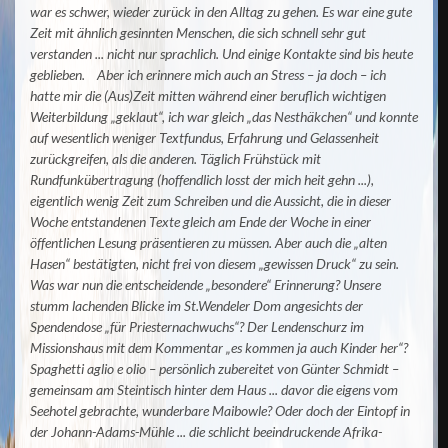
war es schwer, wieder zurück in den Alltag zu gehen. Es war eine gute
Zeit mit ähnlich gesinnten Menschen, die sich schnell sehr gut
verstanden ... nicht nur sprachlich. Und einige Kontakte sind bis heute
geblieben.
Aber ich erinnere mich auch an Stress – ja doch – ich
hatte mir die (Aus)Zeit mitten während einer beruflich wichtigen
Weiterbildung „geklaut“, ich war gleich „das Nesthäkchen“ und konnte
auf wesentlich weniger Textfundus, Erfahrung und Gelassenheit
zurückgreifen, als die anderen. Täglich Frühstück mit
Rundfunkübertragung (hoffendlich losst der mich heit gehn ...),
eigentlich wenig Zeit zum Schreiben und die Aussicht, die in dieser
Woche entstandenen Texte gleich am Ende der Woche in einer
öffentlichen Lesung präsentieren zu müssen. Aber auch die „alten
Hasen“ bestätigten, nicht frei von diesem „gewissen Druck“ zu sein.
Was war nun die entscheidende „besondere“ Erinnerung? Unsere
stumm lachenden Blicke im St.Wendeler Dom angesichts der
Spendendose „für Priesternachwuchs“? Der Lendenschurz im
Missionshaus mit dem Kommentar „es kommen ja auch Kinder her“?
Spaghetti aglio e olio – persönlich zubereitet von Günter Schmidt –
gemeinsam am Steintisch hinter dem Haus ... davor die eigens vom
Seehotel gebrachte, wunderbare Maibowle? Oder doch der Eintopf in
der Johann-Adams-Mühle ... die schlicht beeindruckende Afrika-