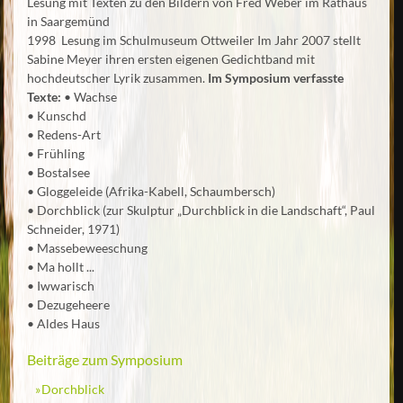
Lesung mit Texten zu den Bildern von Fred Weber im Rathaus
in Saargemünd
1998 Lesung im Schulmuseum Ottweiler Im Jahr 2007 stellt
Sabine Meyer ihren ersten eigenen Gedichtband mit
hochdeutscher Lyrik zusammen.
Im Symposium verfasste
Texte:
• Wachse
• Kunschd
• Redens-Art
• Frühling
• Bostalsee
• Gloggeleide (Afrika-Kabell, Schaumbersch)
• Dorchblick (zur Skulptur „Durchblick in die Landschaft“, Paul
Schneider, 1971)
• Massebeweeschung
• Ma hollt ...
• Iwwarisch
• Dezugeheere
• Aldes Haus
Beiträge zum Symposium
Dorchblick