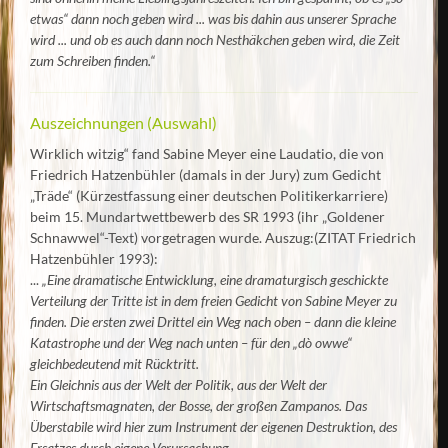
etwas“ dann noch geben wird ... was bis dahin aus unserer Sprache
wird ... und ob es auch dann noch Nesthäkchen geben wird, die Zeit
zum Schreiben finden.“
Auszeichnungen (Auswahl)
Wirklich witzig“ fand Sabine Meyer eine Laudatio, die von
Friedrich Hatzenbühler (damals in der Jury) zum Gedicht
„Träde“ (Kürzestfassung einer deutschen Politikerkarriere)
beim 15. Mundartwettbewerb des SR 1993 (ihr „Goldener
Schnawwel“-Text) vorgetragen wurde. Auszug:(ZITAT Friedrich
Hatzenbühler 1993):
...
„Eine dramatische Entwicklung, eine dramaturgisch geschickte
Verteilung der Tritte ist in dem freien Gedicht von Sabine Meyer zu
finden. Die ersten zwei Drittel ein Weg nach oben – dann die kleine
Katastrophe und der Weg nach unten – für den „dò owwe“
gleichbedeutend mit Rücktritt.
Ein Gleichnis aus der Welt der Politik, aus der Welt der
Wirtschaftsmagnaten, der Bosse, der großen Zampanos. Das
Überstabile wird hier zum Instrument der eigenen Destruktion, des
Ersatzes durch eigene Verursachung.