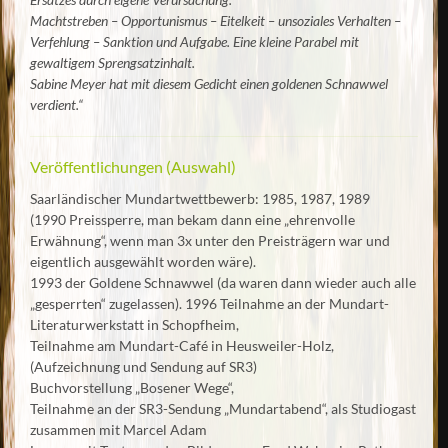
Machtstreben – Opportunismus – Eitelkeit – unsoziales Verhalten –
Verfehlung – Sanktion und Aufgabe. Eine kleine Parabel mit
gewaltigem Sprengsatzinhalt.
Sabine Meyer hat mit diesem Gedicht einen goldenen Schnawwel
verdient.“
Veröffentlichungen (Auswahl)
Saarländischer Mundartwettbewerb: 1985, 1987, 1989
(1990 Preissperre, man bekam dann eine „ehrenvolle
Erwähnung“, wenn man 3x unter den Preisträgern war und
eigentlich ausgewählt worden wäre).
1993 der Goldene Schnawwel (da waren dann wieder auch alle
„gesperrten“ zugelassen). 1996 Teilnahme an der Mundart-
Literaturwerkstatt in Schopfheim,
Teilnahme am Mundart-Café in Heusweiler-Holz,
(Aufzeichnung und Sendung auf SR3)
Buchvorstellung „Bosener Wege“,
Teilnahme an der SR3-Sendung „Mundartabend“, als Studiogast
zusammen mit Marcel Adam