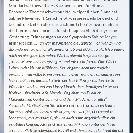
Mundartwettbewerb des Saarländischen Rundfunks.
Besondere Themenschwerpunkte im eigentlichen Sinne hat
Sabine Meyer nicht. Sie schreibt, was sie jeweils bewegt und
beeindruckt, eben über das „richtige Leben“. Schwerpunkt in
der literarischen Form ist für sie hauptsächlich die lyrische
Gestaltung.
Erinnerungen an das Symposium
Sabine Meyer
erinnert sich:
„...Ich war mit Abstand die Jüngste – ich war 29 und
die anderen Teilnehmer alle zwischen 36 und 68 Jahre alt. Ich erinnere
mich an eine ganz besondere Woche, obwohl ich ja als einzige
„zuhause“ war und das gezeigte Land mir nicht fremd. Eine Woche
Leben in der kleinen Mühle am See, abgeschieden und zugleich
verplant ... ein volles Programm mit vielen Terminen, organisiert von
Martina Scheer, damals Leiterin der Touristik-Information des St.
Wendeler Landes, und von Harry Hauch, dem damaligen Leiter der
Kreisvolkshochschule St. Wendel. Begleitet von Friedrich
Hatzenbühler, Günter Schmitt und dem „Mädchen für alles“
Alexander M. Groß vom SR.
Ich erinnere mich an unseren bunten
Sprachensalat und dass es mir anfangs schwer fiel, überhaupt mit
Menschen „von woanders“, die uns doch dann angeblich alle nicht
verstehen können, oder auch mit einem Mikrofon unter der Nase
„ennfach Platt se schwäddse“. Es galt erst „hineinzufinden“ und danach