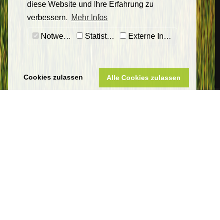
diese Website und Ihre Erfahrung zu
verbessern.
Mehr Infos
Notwendig
Statistiken
Externe Inhalte
Cookies zulassen
Alle Cookies zulassen
Sankt Wendeler Land Touristik
Eigenbetrieb Touristik & Freizeit Sankt Wendeler Land
Am Seehafen 1
66625 Nohfelden-Bosen
Telefon 06851 801-8000
tourist-info@bostalsee.de
www.sankt-wendeler-land.de
Datenschutz