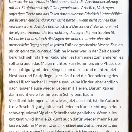
Kapelle, das alte Haus in Meckenbach oder die Auseinandersetzung
mit der Skulpturenstraße? Das gemeinsame Arbeiten, Vortragen
unfertiger Texte und das Feilen daran, woraus Friedrich Hatzenbühler
am liebsten eine Sendung gemacht hätte ... wenn nicht schnell klar
gewesen wäre, dass das unmöglich ist? Die „andere“ Begegnung mit
der eigenen Heimat, die Betrachtung des eigentlich vertrauten St.
Wendeler Landes durch die Augen der anderen ... oder eher die
menschliche Begegnung? In jedem Fall eine geschenkte Woche Zeit, an
die ich gerne zurückdenke.“
Sabine Meyer war in der Zeit danach
beruflich sehr stark eingebunden, es kam eines zum anderen, es
sollte ja auch das Malen nicht zu kurz kommen, eine Phase der
Beschäftigung mit dem Singen kam dazu ... und nicht zuletzt
Nestbau und Brutpflege – der Kauf und die Renovierung des
alten Hilschbacher Hirtenhauses, keine Kinder, aber endlich
nach langer Pause wieder Leben mit Tieren. Darum gab es
dann nicht viele Termine zum Schreiben, kaum
Veröffentlichungen, aber wie es jetzt aussieht, ist die Autorin
trotz Beschäftigung mit verschiedenen Kunstrichtungen doch
schwerpunktmäßig eine Schreibende geblieben. Wenn alles
gut geht, wird ihr die Zukunft auch dafür wieder mehr Raum
lassen. Sabine Meyer:
„Zeit im Frühling und Zeit im Herbst ... das
sind ohnehin meine Lieblingsjahreszeiten. Ich bin gespannt, ob es „so