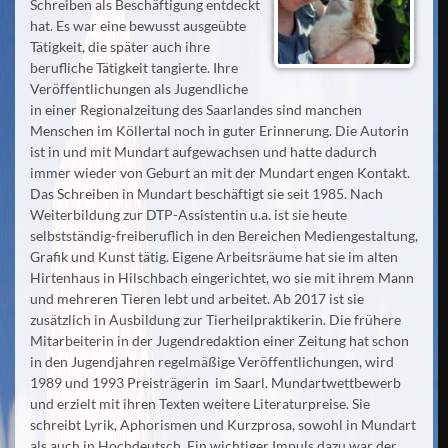
Schreiben als Beschäftigung entdeckt
hat. Es war eine bewusst ausgeübte
Tätigkeit, die später auch ihre
berufliche Tätigkeit tangierte. Ihre
Veröffentlichungen als Jugendliche
in einer Regionalzeitung des Saarlandes sind manchen
Menschen im Köllertal noch in guter Erinnerung. Die Autorin
ist in und mit Mundart aufgewachsen und hatte dadurch
immer wieder von Geburt an mit der Mundart engen Kontakt.
Das Schreiben in Mundart beschäftigt sie seit 1985. Nach
Weiterbildung zur DTP-Assistentin u.a. ist sie heute
selbstständig-freiberuflich in den Bereichen Mediengestaltung,
Grafik und Kunst tätig. Eigene Arbeitsräume hat sie im alten
Hirtenhaus in Hilschbach eingerichtet, wo sie mit ihrem Mann
und mehreren Tieren lebt und arbeitet. Ab 2017 ist sie
zusätzlich in Ausbildung zur Tierheilpraktikerin. Die frühere
Mitarbeiterin in der Jugendredaktion einer Zeitung hat schon
in den Jugendjahren regelmäßige Veröffentlichungen, wird
1989 und 1993 Preisträgerin im Saarl. Mundartwettbewerb
und erzielt mit ihren Texten weitere Literaturpreise. Sie
schreibt Lyrik, Aphorismen und Kurzprosa, sowohl in Mundart
als auch in Hochdeutsch. Ein wichtiger Impuls dazu war der