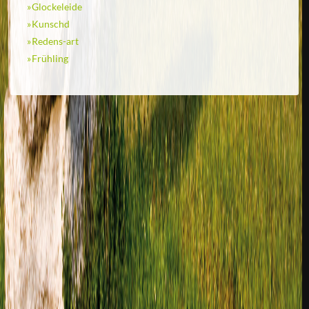
Glockeleide
Kunschd
Redens-art
Frühling