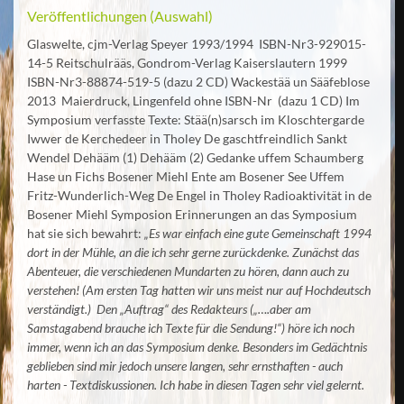
Veröffentlichungen (Auswahl)
Glaswelte, cjm-Verlag Speyer 1993/1994 ISBN-Nr3-929015-
14-5 Reitschulrääs, Gondrom-Verlag Kaiserslautern 1999
ISBN-Nr3-88874-519-5 (dazu 2 CD) Wackestää un Sääfeblose
2013 Maierdruck, Lingenfeld ohne ISBN-Nr (dazu 1 CD) Im
Symposium verfasste Texte: Stää(n)sarsch im Kloschtergarde
Iwwer de Kerchedeer in Tholey De gaschtfreindlich Sankt
Wendel Dehääm (1) Dehääm (2) Gedanke uffem Schaumberg
Hase un Fichs Bosener Miehl Ente am Bosener See Uffem
Fritz-Wunderlich-Weg De Engel in Tholey Radioaktivität in de
Bosener Miehl Symposion Erinnerungen an das Symposium
hat sie sich bewahrt:
„Es war einfach eine gute Gemeinschaft 1994
dort in der Mühle, an die ich sehr gerne zurückdenke. Zunächst das
Abenteuer, die verschiedenen Mundarten zu hören, dann auch zu
verstehen! (Am ersten Tag hatten wir uns meist nur auf Hochdeutsch
verständigt.) Den „Auftrag“ des Redakteurs („….aber am
Samstagabend brauche ich Texte für die Sendung!“) höre ich noch
immer, wenn ich an das Symposium denke.
Besonders im Gedächtnis
geblieben sind mir jedoch unsere langen, sehr ernsthaften - auch
harten - Textdiskussionen. Ich habe in diesen Tagen sehr viel gelernt.