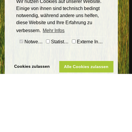
Wir nutzen Cookies auf unserer Website.
Einige von ihnen sind technisch bedingt
notwendig, während andere uns helfen,
diese Website und Ihre Erfahrung zu
verbessern.
Mehr Infos
Notwendig
Statistiken
Externe Inhalte
Cookies zulassen
Alle Cookies zulassen
Sankt Wendeler Land Touristik
Eigenbetrieb Touristik & Freizeit Sankt Wendeler Land
Am Seehafen 1
66625 Nohfelden-Bosen
Telefon 06851 801-8000
tourist-info@bostalsee.de