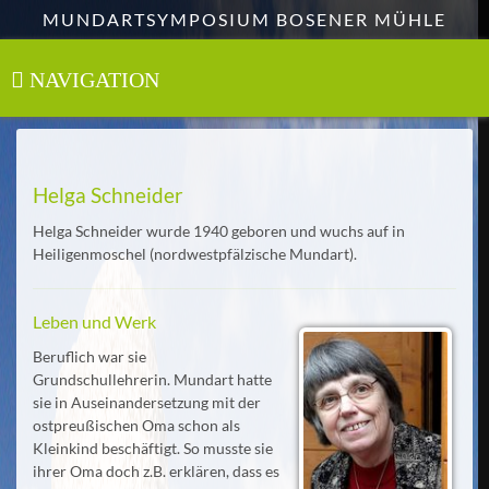
Zum
MUNDARTSYMPOSIUM BOSENER MÜHLE
Hauptinhalt
springen
NAVIGATION
Toggle
navigation
Helga Schneider
Helga Schneider wurde 1940 geboren und wuchs auf in
Heiligenmoschel (nordwestpfälzische Mundart).
Leben und Werk
Beruflich war sie
Grundschullehrerin. Mundart hatte
sie in Auseinandersetzung mit der
ostpreußischen Oma schon als
Kleinkind beschäftigt. So musste sie
ihrer Oma doch z.B. erklären, dass es