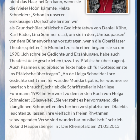
nicht das Haar heißen kann, wenn sie
die (viele) Hòòr kämmte. Helga
Schneider: „Schon in unserer
einklassigen Dorfschule lernten wir
als Grundschüler pfälzische Gedichte (etwa von Daniel Kühn,
Karl Räder, Lina Sommer u. a.), um sie in den „Umbaupausen“
vor dem Bühnenvorhang vorzutragen, wenn die Oberklässer
Theater spielten.“ In Mundart zu schreiben begann sie so um
1990. „Ich schreibe Gedichte und Erzählungen, habe auch
Theaterstücke geschrieben (bzw. ins Pfälzische übertragen).
Auch Psalmen und biblische Texte habe ich für Gottesdienste
ins Pfälzische übertragen.“ „An de Helga Schneider ihre
Gedichte sieht mer, fer was die Mundart gut is, fer was mer se
neerisch braucht“, schrieb die Schriftstellerin Marliese
Fuhrmann 1993 im Vorwort zu dem ersten Buch von Helga
Schneider: „Glaswelte“. „Sie versteht es hervorragend, die
klanglichen Schönheiten des herben westpfälzischen Dialekts
leuchten zu lassen, ihre vielfach in freien Rhythmen
schwingenden Verse sind wunderbar musikalisch..“ schrieb
Roland Happersberger in : Die Rheinpfalz am 21.03.2013