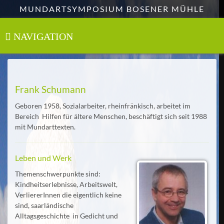
Zum
MUNDARTSYMPOSIUM BOSENER MÜHLE
Hauptinhalt
springen
NAVIGATION
Toggle
navigation
Frank Schumann
Geboren 1958, Sozialarbeiter, rheinfränkisch, arbeitet im
Bereich Hilfen für ältere Menschen, beschäftigt sich seit 1988
mit Mundarttexten.
Leben und Werk
Themenschwerpunkte sind:
Kindheitserlebnisse, Arbeitswelt,
VerliererInnen die eigentlich keine
sind, saarländische
Alltagsgeschichte in Gedicht und