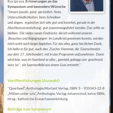
Kurzprosa.
Erinnerungen an das
Symposium und besondere Wünsche
"Unsere jeweils ganz persönlich Note,
Unterschiedlichkeiten beim Schreiben
und singen, ergänzten sich sehr gut und konnten, gerade in der
Abschlussveranstaltung, gut zusammengeführt werden. Das sollte so
bleiben. Die vielen neuen Eindrücke, die ich während unseren
Besuchen und Begegnungen im Landkreis gewinnen konnte, werden
mich wohl noch lange begleiten. Für das alles, ganz herzlichen Dank.
Ich halte es für gut, auch den Züscher Hammer, die Eisenschmelze
aus dem 17. Jahrhundert, mit in das Programm aufzunehmen. Dann
wird klar, was im Saarland so alles „ gemield, gebagg unn geschmolz
worr iss“ , ein Saarlandbild aus einem Guss entsteht."
Veröffentlichungen (Auswahl)
"Querbeet“, Anthologie,Morlant Verlag, ISBN 3 – 935043-22-8
„Mitten unter uns“, Anthologie, Verlag Johannishof, keine ISBN,
Hrsg.: katholiche Erwachsenenbildung
Beiträge zum Symposium