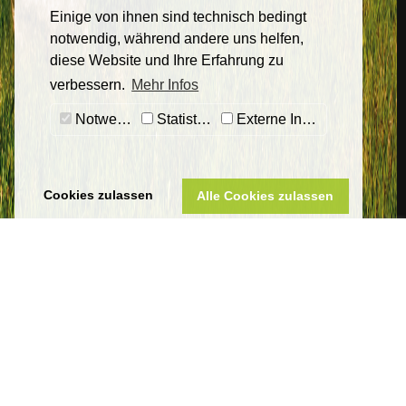
Einige von ihnen sind technisch bedingt
notwendig, während andere uns helfen,
diese Website und Ihre Erfahrung zu
verbessern.
Mehr Infos
Notwendig
Statistiken
Externe Inhalte
Cookies zulassen
Alle Cookies zulassen
Sankt Wendeler Land Touristik
Eigenbetrieb Touristik & Freizeit Sankt Wendeler Land
Am Seehafen 1
66625 Nohfelden-Bosen
Telefon 06851 801-8000
tourist-info@bostalsee.de
www.sankt-wendeler-land.de