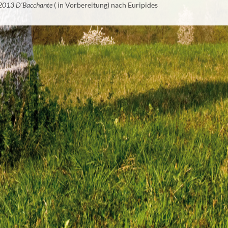
 2013
D’Bacchante
(
in Vorbereitung) nach Euripides