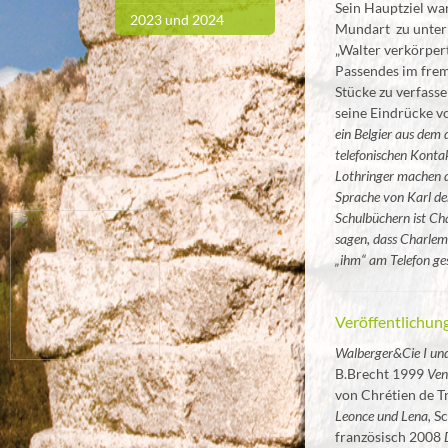
Sein Hauptziel war
2023 und 2024
Mundart zu unterm
„Walter verkörpert 
Passendes im frem
Stücke zu verfass
seine Eindrücke 
ein Belgier aus de
telefonischen Konta
Lothringer machen di
Sprache von Karl de
Schulbüchern ist Cha
sagen, dass Charlem
„ihm“ am Telefon ge
Veröffentlichun
Walberger&Cie I und
B.Brecht 1999
Ven
von Chrétien de 
Leonce und Lena,
Sc
französisch 2008