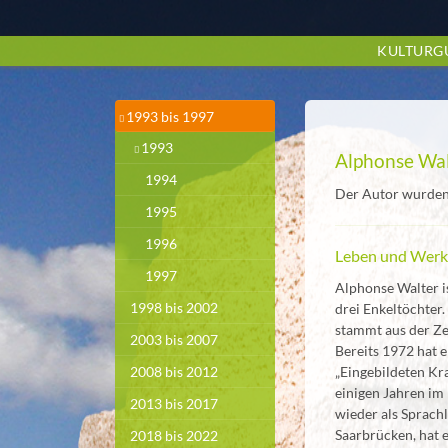
Zum
Hauptinhalt
KULTURG
springen
1993 bis 1997
1993
Alphonse Wa
1994
Der Autor wurden 
1995
1996
Leben und Wer
1997
Alphonse Walter is
1998 bis 2002
drei Enkeltöchter.
stammt aus der Ze
2003 bis 2007
Bereits 1972 hat e
„Eingebildeten Kr
2008 bis 2012
einigen Jahren im
2013 bis 2017
wieder als Sprach
Saarbrücken, hat e
2018 bis 2022