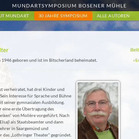
MUNDARTSYMPOSIUM BOSENER MÜHLE
UT MUNDART
30 JAHRE SYMPOSIUM
ALLE AUTOREN
lter
Bei
E
1946 geboren und ist im Bitscherland beheimatet.
k
t verheiratet, hat drei Kinder und
 Sein Interesse für Sprache und Bühne
it seiner gymnasialen Ausbildung.
r eine erste Übertragung des
anken“ von Molière vorgeführt. Nach
 Elsaβ als Staatsbeamter und dann
lehrer in Saargemünd und
r das „Lothringer Theater“ gegründet.