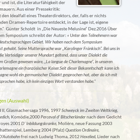
 und ist, die Literaturfähigkeit der
auern. Aus einer Pressekritik:
den Idealfall eines Theaterdirektors, der, falls er nichts
den Dramen-Repertoire entdeckt, in der Lage ist, eigene
en.“ Günter Scholdt in „Die Neueste Melusine“ Dez.2016 Über
vom Symposium schreibt der Autor:
« Unter den Teilnehmern war
m deutschsprachigen Gebiet. Wir haben nach dem Symposium
kt gehabt. Seine Muttersprache war „Karolinger Fränkisch“. Bei uns in
e Verteidiger unserer Mundart geltend, dass unser Dialekt die
m Großen gewesen wäre, „La langue de Charlemagne“, in unseren
rlemagne ein französischer Kaiser.Seit dieser Bekanntschaft kann ich
agne wohl ein germanischer Dialekt gesprochen hat, aber da ich mit
sprochen habe, ich kein einziges Wort verstanden habe."
gen (Auswahl)
 II,
Glasmachersaga 1996, 1997
Schweyck im Zweiten Weltkrieg,
edich,
Komödie,2000
Perceval d‘ Bitscherländer
nach dem Gedicht
Troyes 2001
D‘ Inbildungskranke,
Molière, neue Fassung 2003
hattenspiel, Lemberg 2004 (Pfalz)
Question Ordinaire,
D’Autobahn
frei nach Ludwig Thoma, 2012
Hexelied,
Lieder nach