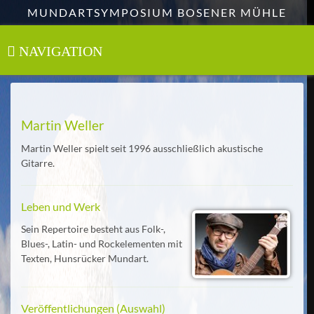
Zum
MUNDARTSYMPOSIUM BOSENER MÜHLE
Hauptinhalt
springen
NAVIGATION
Toggle
navigation
Martin Weller
Martin Weller spielt seit 1996 ausschließlich akustische
Gitarre.
Leben und Werk
Sein Repertoire besteht aus Folk-,
Blues-, Latin- und Rockelementen mit
Texten, Hunsrücker Mundart.
Veröffentlichungen (Auswahl)