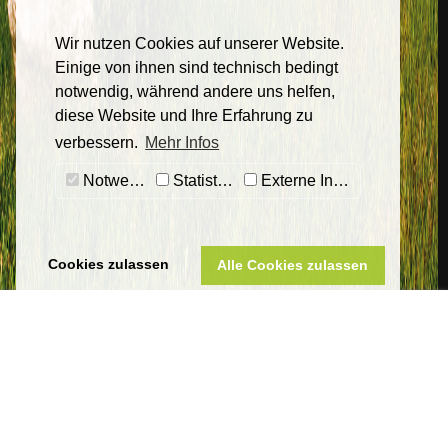
Wir nutzen Cookies auf unserer Website.
Einige von ihnen sind technisch bedingt
notwendig, während andere uns helfen,
diese Website und Ihre Erfahrung zu
verbessern.
Mehr Infos
Notwendig
Statistiken
Externe Inhalte
Cookies zulassen
Alle Cookies zulassen
Sankt Wendeler Land Touristik
Eigenbetrieb Touristik & Freizeit Sankt Wendeler Land
Am Seehafen 1
66625 Nohfelden-Bosen
Telefon 06851 801-8000