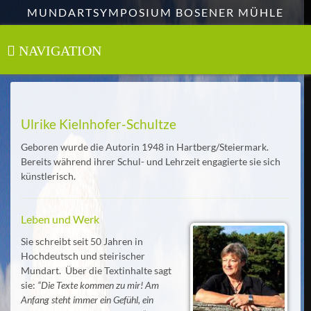
Zum
MUNDARTSYMPOSIUM BOSENER MÜHLE
Hauptinhalt
springen
NAVIGATION
Toggle
navigation
Ulrike Kielnhofer-Schultze
Geboren wurde die Autorin 1948 in Hartberg/Steiermark.
Bereits während ihrer Schul- und Lehrzeit engagierte sie sich
künstlerisch.
Leben und Werk
Sie schreibt seit 50 Jahren in
Hochdeutsch und steirischer
Mundart. Über die Textinhalte sagt
sie:
“Die Texte kommen zu mir! Am
Anfang steht immer ein Gefühl, ein