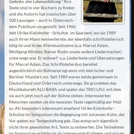
Gedanke, eine Lebenserfahrung.“
Ihre
Texte sind in vier Büchern zu finden
und die Autorin hat inzwischen über
500 Lesungen – auch in Österreich -
dem Publikum vorgestellt. Seit 1966
lebt Ulrike Kielnhofer –Schultze im Saarland, wo sie 1989
auch ihren Mann kennenlernte, der ebenfalls schriftstellerisch
tätig ist und in der Kleinkunstszene (u.a. Marcel Adam,
Wolfgang Winkler, Rainer Rodin sowie andere Liedermacher)
unterwegs war. Er entwarf u.a. Liedertexte und Übersetzungen
für Marcel Adam. Das Schriftstellerduo bereitet
augenblicklich ein Bühnenprogramm mit steirischer und
Berliner Mundart vor. Seit 1989 waren beide gemeinsam in
Deutschland und Österreich unterwegs. Sie gründeten das
Musikkabarett ALU BABA und später das TRIO LAU, mit dem
sie auch jetzt noch auf der Bühne stehen. Interessierten
Menschen senden sie die neuesten Texte regelmäßig per Mail
zu. Als besonders interessant empfand Ulrike Kielnhofer-
Schultze im Symposium die Begegnung mit Johannes Kühn, der
Vor-gaben zur Textgestaltung gab. Das entsprach eigentlich
nicht ihrer gewohnten Art, Texte zu entwerfen. Die Teilnehmer
im Symposium erlebte sie als interessante Kollegen und würde